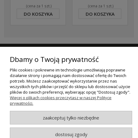
(cena za 1 szt.)
(cena za 1 szt.)
DO KOSZYKA
DO KOSZYKA
ZAPISZ SIĘ DO NASZEGO NEWSLETTERA
Dbamy o Twoją prywatność
ZAPISZ SIĘ
Pliki cookies i pokrewne im technologie umożliwiają poprawne
działanie strony i pomagają nam dostosować ofertę do Twoich
potrzeb. Możesz zaakceptować wykorzystanie przez nas
ZAKUPY
wszystkich tych plików i przejść do sklepu lub dostosować użycie
plików do swoich preferencji, wybierając opcję "Dostosuj zgody".
POMOC
Więcej o plikach cookies przeczytasz w naszej Polityce
prywatności.
MOJE KONTO
zaakceptuj tylko niezbędne
INFORMACJE
dostosuj zgody