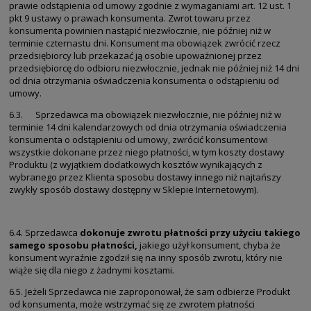
prawie odstąpienia od umowy zgodnie z wymaganiami art. 12 ust. 1
pkt 9 ustawy o prawach konsumenta. Zwrot towaru przez
konsumenta powinien nastąpić niezwłocznie, nie później niż w
terminie czternastu dni. Konsument ma obowiązek zwrócić rzecz
przedsiębiorcy lub przekazać ją osobie upoważnionej przez
przedsiębiorcę do odbioru niezwłocznie, jednak nie później niż 14 dni
od dnia otrzymania oświadczenia konsumenta o odstąpieniu od
umowy.
6.3. Sprzedawca ma obowiązek niezwłocznie, nie później niż w
terminie 14 dni kalendarzowych od dnia otrzymania oświadczenia
konsumenta o odstąpieniu od umowy, zwrócić konsumentowi
wszystkie dokonane przez niego płatności, w tym koszty dostawy
Produktu (z wyjątkiem dodatkowych kosztów wynikających z
wybranego przez Klienta sposobu dostawy innego niż najtańszy
zwykły sposób dostawy dostępny w Sklepie Internetowym).
6.4. Sprzedawca
dokonuje zwrotu płatności przy użyciu takiego
samego sposobu płatności,
jakiego użył konsument, chyba że
konsument wyraźnie zgodził się na inny sposób zwrotu, który nie
wiąże się dla niego z żadnymi kosztami.
6.5. Jeżeli Sprzedawca nie zaproponował, że sam odbierze Produkt
od konsumenta, może wstrzymać się ze zwrotem płatności