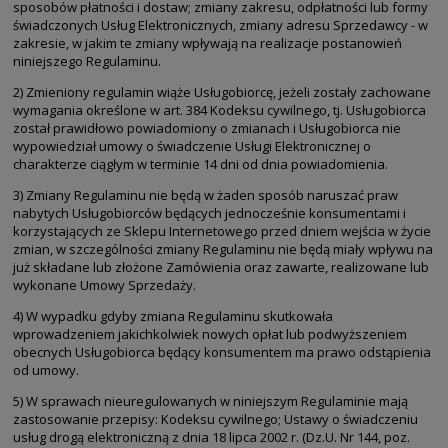
sposobów płatności i dostaw; zmiany zakresu, odpłatności lub formy
świadczonych Usług Elektronicznych, zmiany adresu Sprzedawcy - w
zakresie, w jakim te zmiany wpływają na realizacje postanowień
niniejszego Regulaminu.
2) Zmieniony regulamin wiąże Usługobiorcę, jeżeli zostały zachowane
wymagania określone w art. 384 Kodeksu cywilnego, tj. Usługobiorca
został prawidłowo powiadomiony o zmianach i Usługobiorca nie
wypowiedział umowy o świadczenie Usługi Elektronicznej o
charakterze ciągłym w terminie 14 dni od dnia powiadomienia.
3) Zmiany Regulaminu nie będą w żaden sposób naruszać praw
nabytych Usługobiorców będących jednocześnie konsumentami i
korzystających ze Sklepu Internetowego przed dniem wejścia w życie
zmian, w szczególności zmiany Regulaminu nie będą miały wpływu na
już składane lub złożone Zamówienia oraz zawarte, realizowane lub
wykonane Umowy Sprzedaży.
4) W wypadku gdyby zmiana Regulaminu skutkowała
wprowadzeniem jakichkolwiek nowych opłat lub podwyższeniem
obecnych Usługobiorca będący konsumentem ma prawo odstąpienia
od umowy.
5) W sprawach nieuregulowanych w niniejszym Regulaminie mają
zastosowanie przepisy: Kodeksu cywilnego; Ustawy o świadczeniu
usług drogą elektroniczną z dnia 18 lipca 2002 r. (Dz.U. Nr 144, poz.