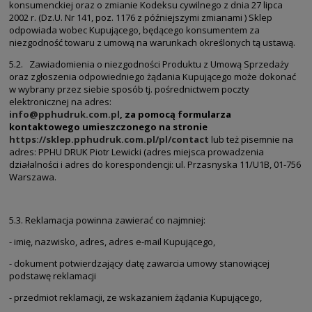
konsumenckiej oraz o zmianie Kodeksu cywilnego z dnia 27 lipca
2002 r. (Dz.U. Nr 141, poz. 1176 z późniejszymi zmianami ) Sklep
odpowiada wobec Kupującego, będącego konsumentem za
niezgodność towaru z umową na warunkach określonych tą ustawą.
5.2. Zawiadomienia o niezgodności Produktu z Umową Sprzedaży
oraz zgłoszenia odpowiedniego żądania Kupującego może dokonać
w wybrany przez siebie sposób tj. pośrednictwem poczty
elektronicznej na adres:
info@pphudruk.com.pl
, za pomocą formularza
kontaktowego umieszczonego na stronie
https://sklep.pphudruk.com.pl/pl/contact
lub też pisemnie na
adres: PPHU DRUK Piotr Lewicki (adres miejsca prowadzenia
działalności i adres do korespondencji: ul. Przasnyska 11/U1B, 01-756
Warszawa.
5.3. Reklamacja powinna zawierać co najmniej:
- imię, nazwisko, adres, adres e-mail Kupującego,
- dokument potwierdzający datę zawarcia umowy stanowiącej
podstawę reklamacji
- przedmiot reklamacji, ze wskazaniem żądania Kupującego,