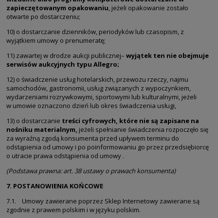
zapieczętowanym opakowaniu
, jeżeli opakowanie zostało
otwarte po dostarczeniu;
10) o dostarczanie dzienników, periodyków lub czasopism, z
wyjątkiem umowy o prenumeratę;
11) zawartej w drodze aukcji publicznej–
wyjątek ten nie obejmuje
serwisów aukcyjnych typu Allegro
;
12) o świadczenie usług hotelarskich, przewozu rzeczy, najmu
samochodów, gastronomii, usług związanych z wypoczynkiem,
wydarzeniami rozrywkowymi, sportowymi lub kulturalnymi, jeżeli
w umowie oznaczono dzień lub okres świadczenia usługi,
13) o dostarczanie
treści cyfrowych, które nie są zapisane na
nośniku materialnym
,
jeżeli spełnianie świadczenia rozpoczęło się
za wyraźną zgodą konsumenta przed upływem terminu do
odstąpienia od umowy i po poinformowaniu go przez przedsiębiorcę
o utracie prawa odstąpienia od umowy .
(Podstawa prawna: art. 38 ustawy o prawach konsumenta)
7. POSTANOWIENIA KOŃCOWE
7.1. Umowy zawierane poprzez Sklep Internetowy zawierane są
zgodnie z prawem polskim i w języku polskim.