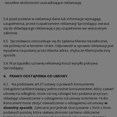
- wszelkie okoliczności uzasadniające reklamację.
5.4. Jeżeli podane w reklamacji dane lub informacje wymagają
uzupełnienia, przed rozpatrzeniem reklamacji Sprzedający zwraca
się do składającego reklamację o jej uzupełnienie we wskazanym
zakresie.
5.5 Sprzedawca ustosunkuje się do żądania Klienta niezwłocznie,
nie później niż w terminie 14 dni. Odpowiedź w sprawie reklamacji jest
wysyłana na podany przez Klienta adres, chyba że Klient poda inny
sposób.
5.6. W przypadku uznanej reklamacji koszt wysyłki pokrywa
Sprzedający.
6. PRAWO ODSTĄPIENIA OD UMOWY
6.1. Na podstawie art.27 ustawy o prawach konsumenta
Usługobiorca/Klient będący jednocześnie konsumentem, który zawarł
umowę na odległość, może od niej odstąpić bez podania przyczyn,
składając oświadczenie o odstąpieniu od umowy w terminie 14 dni.
Konsument może złożyć oświadczenie o odstąpieniu od umowy
w
dowolny sposób.
Zalecane jest jednak skorzystanie z form z form
podanych poniżej, które ułatwią stronom zarówno obliczenie