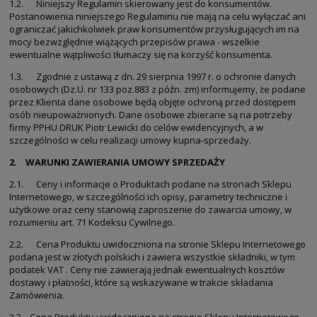
1.2. Niniejszy Regulamin skierowany jest do konsumentów.
Postanowienia niniejszego Regulaminu nie mają na celu wyłączać ani
ograniczać jakichkolwiek praw konsumentów przysługujących im na
mocy bezwzględnie wiążących przepisów prawa - wszelkie
ewentualne wątpliwości tłumaczy się na korzyść konsumenta.
1.3. Zgodnie z ustawą z dn. 29 sierpnia 1997 r. o ochronie danych
osobowych (Dz.U. nr 133 poz.883 z późn. zm) informujemy, że podane
przez Klienta dane osobowe będą objęte ochroną przed dostępem
osób nieupoważnionych. Dane osobowe zbierane są na potrzeby
firmy PPHU DRUK Piotr Lewicki do celów ewidencyjnych, a w
szczególności w celu realizacji umowy kupna-sprzedaży.
2. WARUNKI ZAWIERANIA UMOWY SPRZEDAŻY
2.1. Ceny i informacje o Produktach podane na stronach Sklepu
Internetowego, w szczególności ich opisy, parametry techniczne i
użytkowe oraz ceny stanowią zaproszenie do zawarcia umowy, w
rozumieniu art. 71 Kodeksu Cywilnego.
2.2. Cena Produktu uwidoczniona na stronie Sklepu Internetowego
podana jest w złotych polskich i zawiera wszystkie składniki, w tym
podatek VAT . Ceny nie zawierają jednak ewentualnych kosztów
dostawy i płatności, które są wskazywane w trakcie składania
Zamówienia.