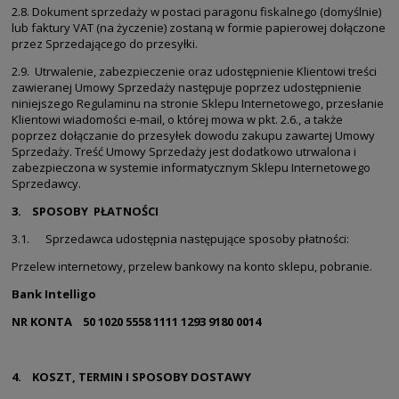
2.8. Dokument sprzedaży w postaci paragonu fiskalnego (domyślnie)
lub faktury VAT (na życzenie) zostaną w formie papierowej dołączone
przez Sprzedającego do przesyłki.
2.9. Utrwalenie, zabezpieczenie oraz udostępnienie Klientowi treści
zawieranej Umowy Sprzedaży następuje poprzez udostępnienie
niniejszego Regulaminu na stronie Sklepu Internetowego, przesłanie
Klientowi wiadomości e-mail, o której mowa w pkt. 2.6., a także
poprzez dołączanie do przesyłek dowodu zakupu zawartej Umowy
Sprzedaży. Treść Umowy Sprzedaży jest dodatkowo utrwalona i
zabezpieczona w systemie informatycznym Sklepu Internetowego
Sprzedawcy.
3. SPOSOBY PŁATNOŚCI
3.1. Sprzedawca udostępnia następujące sposoby płatności:
Przelew internetowy, przelew bankowy na konto sklepu, pobranie.
Bank Intelligo
NR KONTA
50 1020 5558 1111 1293 9180 0014
4. KOSZT, TERMIN I SPOSOBY DOSTAWY