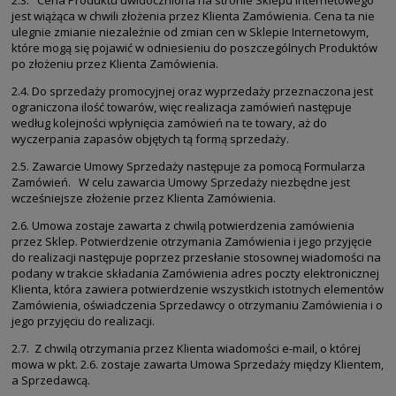
2.3. Cena Produktu uwidoczniona na stronie Sklepu Internetowego
jest wiążąca w chwili złożenia przez Klienta Zamówienia. Cena ta nie
ulegnie zmianie niezależnie od zmian cen w Sklepie Internetowym,
które mogą się pojawić w odniesieniu do poszczególnych Produktów
po złożeniu przez Klienta Zamówienia.
2.4. Do sprzedaży promocyjnej oraz wyprzedaży przeznaczona jest
ograniczona ilość towarów, więc realizacja zamówień następuje
według kolejności wpłynięcia zamówień na te towary, aż do
wyczerpania zapasów objętych tą formą sprzedaży.
2.5. Zawarcie Umowy Sprzedaży następuje za pomocą Formularza
Zamówień. W celu zawarcia Umowy Sprzedaży niezbędne jest
wcześniejsze złożenie przez Klienta Zamówienia.
2.6. Umowa zostaje zawarta z chwilą potwierdzenia zamówienia
przez Sklep. Potwierdzenie otrzymania Zamówienia i jego przyjęcie
do realizacji następuje poprzez przesłanie stosownej wiadomości na
podany w trakcie składania Zamówienia adres poczty elektronicznej
Klienta, która zawiera potwierdzenie wszystkich istotnych elementów
Zamówienia, oświadczenia Sprzedawcy o otrzymaniu Zamówienia i o
jego przyjęciu do realizacji.
2.7. Z chwilą otrzymania przez Klienta wiadomości e-mail, o której
mowa w pkt. 2.6. zostaje zawarta Umowa Sprzedaży między Klientem,
a Sprzedawcą.