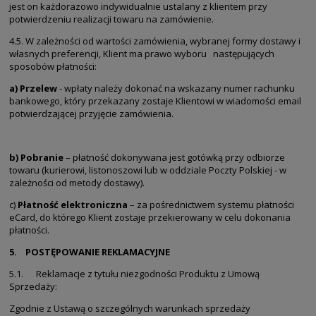
jest on każdorazowo indywidualnie ustalany z klientem przy
potwierdzeniu realizacji towaru na zamówienie.
4.5. W zależności od wartości zamówienia, wybranej formy dostawy i
własnych preferencji, Klient ma prawo wyboru następujących
sposobów płatności:
a) Przelew
- wpłaty należy dokonać na wskazany numer rachunku
bankowego, który przekazany zostaje Klientowi w wiadomości email
potwierdzającej przyjęcie zamówienia.
b) Pobranie
– płatność dokonywana jest gotówką przy odbiorze
towaru (kurierowi, listonoszowi lub w oddziale Poczty Polskiej - w
zależności od metody dostawy).
c)
Płatność elektroniczna
– za pośrednictwem systemu płatności
eCard, do którego Klient zostaje przekierowany w celu dokonania
płatności.
5. POSTĘPOWANIE REKLAMACYJNE
5.1. Reklamacje z tytułu niezgodności Produktu z Umową
Sprzedaży:
Zgodnie z Ustawą o szczególnych warunkach sprzedaży