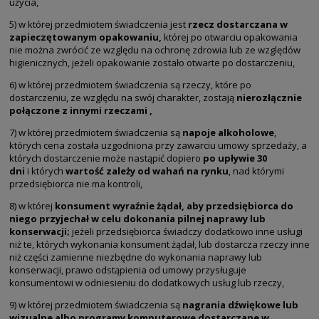
użycia,
5) w której przedmiotem świadczenia jest
rzecz dostarczana w
zapieczętowanym opakowaniu
,
której po otwarciu opakowania
nie można zwrócić ze względu na ochronę zdrowia lub ze względów
higienicznych, jeżeli opakowanie zostało otwarte po dostarczeniu,
6) w której przedmiotem świadczenia są rzeczy, które po
dostarczeniu, ze względu na swój charakter, zostają
nierozłącznie
połączone z innymi rzeczami
,
7) w której przedmiotem świadczenia są
napoje alkoholowe
,
których cena została uzgodniona przy zawarciu umowy sprzedaży, a
których dostarczenie może nastąpić dopiero
po upływie 30
dni
i których
wartość zależy od wahań na rynku
, nad którymi
przedsiębiorca nie ma kontroli,
8) w której
konsument wyraźnie żądał, aby przedsiębiorca do
niego przyjechał w celu dokonania pilnej naprawy lub
konserwacji
;
jeżeli przedsiębiorca świadczy dodatkowo inne usługi
niż te, których wykonania konsument żądał, lub dostarcza rzeczy inne
niż części zamienne niezbędne do wykonania naprawy lub
konserwacji, prawo odstąpienia od umowy przysługuje
konsumentowi w odniesieniu do dodatkowych usług lub rzeczy,
9) w której przedmiotem świadczenia są
nagrania dźwiękowe lub
wizualne albo programy komputerowe dostarczane w