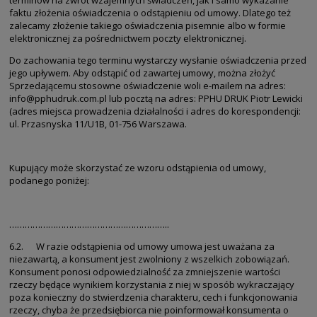
terminów na zwrot wzajemnych świadczeń, jak i samo wykazanie
faktu złożenia oświadczenia o odstąpieniu od umowy. Dlatego też
zalecamy złożenie takiego oświadczenia pisemnie albo w formie
elektronicznej za pośrednictwem poczty elektronicznej.
Do zachowania tego terminu wystarczy wysłanie oświadczenia przed
jego upływem. Aby odstąpić od zawartej umowy, można złożyć
Sprzedającemu stosowne oświadczenie woli e-mailem na adres:
info@pphudruk.com.pl lub pocztą na adres: PPHU DRUK Piotr Lewicki
(adres miejsca prowadzenia działalności i adres do korespondencji:
ul. Przasnyska 11/U1B, 01-756 Warszawa.
Kupujący może skorzystać ze wzoru odstąpienia od umowy,
podanego poniżej:
……………………………………………………..
6.2. W razie odstąpienia od umowy umowa jest uważana za
niezawartą, a konsument jest zwolniony z wszelkich zobowiązań.
Konsument ponosi odpowiedzialność za zmniejszenie wartości
rzeczy będące wynikiem korzystania z niej w sposób wykraczający
poza konieczny do stwierdzenia charakteru, cech i funkcjonowania
rzeczy, chyba że przedsiębiorca nie poinformował konsumenta o