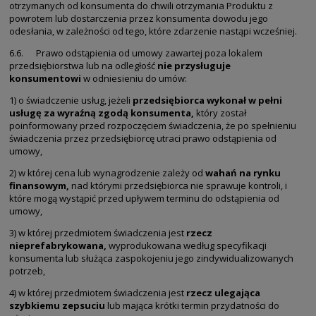
otrzymanych od konsumenta do chwili otrzymania Produktu z
powrotem lub dostarczenia przez konsumenta dowodu jego
odesłania, w zależności od tego, które zdarzenie nastąpi wcześniej.
6.6. Prawo odstąpienia od umowy zawartej poza lokalem
przedsiębiorstwa lub na odległość
nie przysługuje
konsumentowi
w odniesieniu do umów:
1) o świadczenie usług, jeżeli
przedsiębiorca wykonał w pełni
usługę za wyraźną zgodą konsumenta
,
który został
poinformowany przed rozpoczęciem świadczenia, że po spełnieniu
świadczenia przez przedsiębiorcę utraci prawo odstąpienia od
umowy,
2) w której cena lub wynagrodzenie zależy od
wahań na rynku
finansowym
,
nad którymi przedsiębiorca nie sprawuje kontroli, i
które mogą wystąpić przed upływem terminu do odstąpienia od
umowy,
3) w której przedmiotem świadczenia jest
rzecz
nieprefabrykowana
,
wyprodukowana według specyfikacji
konsumenta lub służąca zaspokojeniu jego zindywidualizowanych
potrzeb,
4) w której przedmiotem świadczenia jest
rzecz ulegająca
szybkiemu zepsuciu
lub mająca krótki termin przydatności do