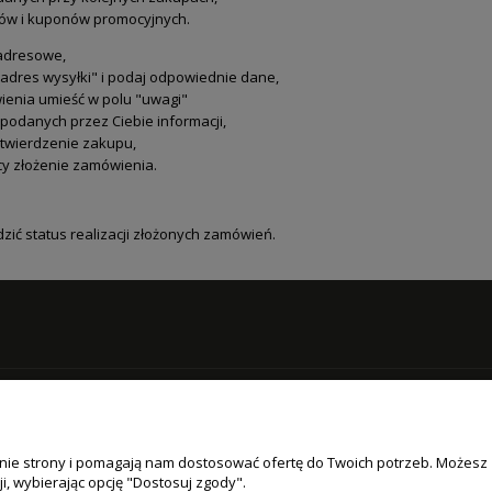
tów i kuponów promocyjnych.
eadresowe,
adres wysyłki" i podaj odpowiednie dane,
ienia umieść w polu "uwagi"
podanych przez Ciebie informacji,
otwierdzenie zakupu,
ący złożenie zamówienia.
dzić status realizacji złożonych zamówień.
POMOC
MOJE KO
łanie strony i pomagają nam dostosować ofertę do Twoich potrzeb. Możesz
acji zamówienia
Jak kupować?
Logowanie
i, wybierając opcję "Dostosuj zgody".