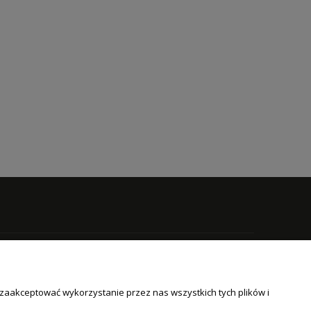
NTO
INFORMACJE
 zaakceptować wykorzystanie przez nas wszystkich tych plików i
O nas