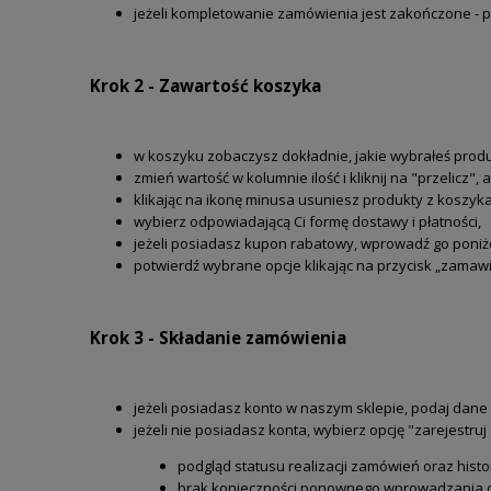
jeżeli kompletowanie zamówienia jest zakończone - p
Krok 2 - Zawartość koszyka
w koszyku zobaczysz dokładnie, jakie wybrałeś produkty
zmień wartość w kolumnie ilość i kliknij na "przelicz
klikając na ikonę minusa usuniesz produkty z koszyka
wybierz odpowiadającą Ci formę dostawy i płatności,
jeżeli posiadasz kupon rabatowy, wprowadź go poniże
potwierdź wybrane opcje klikając na przycisk „zamaw
Krok 3 - Składanie zamówienia
jeżeli posiadasz konto w naszym sklepie, podaj dane lo
jeżeli nie posiadasz konta, wybierz opcję "zarejestruj
podgląd statusu realizacji zamówień oraz histo
brak konieczności ponownego wprowadzania d