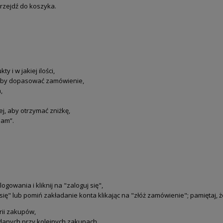
rzejdź do koszyka.
 i w jakiej ilości,
", aby dopasować zamówienie,
,
j, aby otrzymać zniżkę,
iam”.
gowania i kliknij na "zaloguj się",
 się" lub pomiń zakładanie konta klikając na "złóż zamówienie"; pamiętaj, ż
rii zakupów,
anych przy kolejnych zakupach,