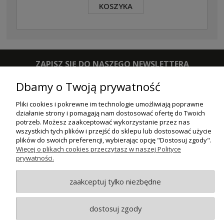
KOSZYKA
ZAPISZ SIĘ DO NASZEGO NEWSLETTERA
Dbamy o Twoją prywatność
ZAPISZ SIĘ
Pliki cookies i pokrewne im technologie umożliwiają poprawne
działanie strony i pomagają nam dostosować ofertę do Twoich
ZAKUPY
potrzeb. Możesz zaakceptować wykorzystanie przez nas
wszystkich tych plików i przejść do sklepu lub dostosować użycie
POMOC
plików do swoich preferencji, wybierając opcję "Dostosuj zgody".
Więcej o plikach cookies przeczytasz w naszej Polityce
MOJE KONTO
prywatności.
INFORMACJE
zaakceptuj tylko niezbędne
dostosuj zgody
© MAXSOTE 2026.
Wszystkie prawa zastrzeżone.