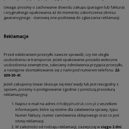
Uwaga: prosimy o zachowanie dowodu zakupu (paragon lub faktura)
i oryginalnego opakowania aż do momentu zakończenia okresu
gwarancyjnego - stanowią one podstawę do zgłaszania reklamacji.
Reklamacje
Przed odebraniem przesyłki zawsze sprawdź, czy nie uległa
uszkodzeniu w transporcie. Jeżeli opakowanie posiada widoczne
uszkodzenia zewnętrzne, zalecamy odmówienia przyjęcia przesyłki,
a następnie skontaktowanie się z nami pod numerem telefonu:
22-
639-30-41
.
Jeżeli zakupiony towar okazuje się mieć wady lub jest niezgodny z
opisem, prosimy o postępowanie zgodnie z poniższą procedurą
reklamacyjną:
Napisz e-mail na adres
info@pphudruk.com.pl
z wszelkimi
informacjami, które są istotne dla załatwienia sprawy, typu:
Numer faktury, numer zamówienia sklepowego oraz co jest
istotą reklamacji.
W zależności od rodzaju reklamacji, zazwyczaj w
ciągu 2 dni