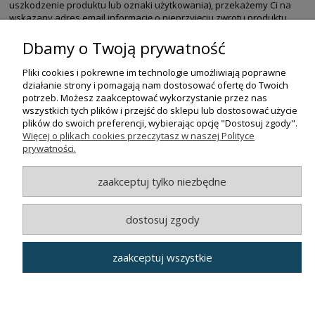
uszkodzenie produktu lub oznaki użytkowania), przekażemy Ci na
wskazany adres email informację o nieprzyjęciu zwrotu produktu.
W ciągu 7 dni roboczych na wskazany adres zwrotny odeślemy
produkt, pokrywając koszt przesyłki.
Dbamy o Twoją prywatność
Pliki cookies i pokrewne im technologie umożliwiają poprawne
działanie strony i pomagają nam dostosować ofertę do Twoich
ZAKUPY
potrzeb. Możesz zaakceptować wykorzystanie przez nas
wszystkich tych plików i przejść do sklepu lub dostosować użycie
plików do swoich preferencji, wybierając opcję "Dostosuj zgody".
POMOC
Więcej o plikach cookies przeczytasz w naszej Polityce
prywatności.
MOJE KONTO
zaakceptuj tylko niezbędne
INFORMACJE
dostosuj zgody
© MAXSOTE 2026.
Wszystkie prawa zastrzeżone.
zaakceptuj wszystkie
pokaż pełną wersję strony