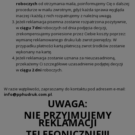
roboczych
od otrzymania maila, poinformujemy Cię o dalszej
procedurze w mailu zwrotnym, gdyż każda sprawa wygląda
inaczej i każdą z nich rozpatrujemy z należną uwagą.
Jeżeli reklamacja pisemna zostanie rozpatrzona pozytywnie,
w
ciągu 7 dni
roboczych od dnia podjęcia decyzji,
zrekompensujemy poniesione przez Ciebie koszty poprzez:
wymianę reklamowanego druku lub zwrot pieniędzy. W
przypadku płatności kartą płatniczą zwrot środków zostanie
wykonany na kartę.
Jeżeli reklamacja zostanie uznana za nieuzasadnioną,
przekażemy Ci szczegółowe uzasadnienie podjętej decyzji
w
ciągu 2 dni
roboczych.
W razie wątpliwości, zapraszamy do kontaktu pod adresem e-mail:
info@pphudruk.com.pl
.
UWAGA:
NIE PRZYJMUJEMY
REKLAMACJI
TELEFONICZNIE!!!