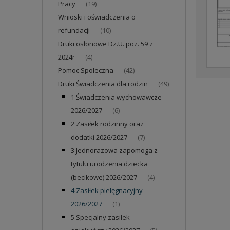
Pracy
(19)
Wnioski i oświadczenia o
refundacji
(10)
Druki osłonowe Dz.U. poz. 59 z
2024r
(4)
Pomoc Społeczna
(42)
Druki Świadczenia dla rodzin
(49)
1 Świadczenia wychowawcze
2026/2027
(6)
2 Zasiłek rodzinny oraz
dodatki 2026/2027
(7)
3 Jednorazowa zapomoga z
tytułu urodzenia dziecka
(becikowe) 2026/2027
(4)
4 Zasiłek pielęgnacyjny
2026/2027
(1)
5 Specjalny zasiłek