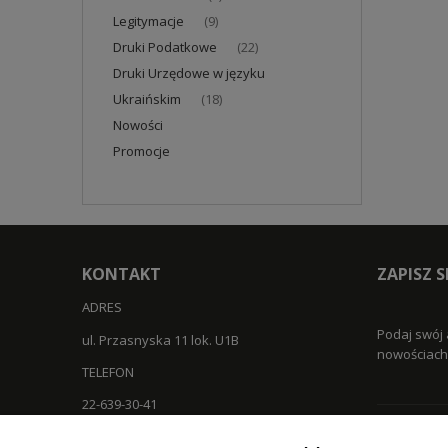
Legitymacje
(9)
Druki Podatkowe
(22)
Druki Urzędowe w języku
Ukraińskim
(18)
Nowości
Promocje
KONTAKT
ZAPISZ 
ADRES
Podaj swój 
ul. Przasnyska 11 lok. U1B
nowościach 
TELEFON
22-639-30-41
EMAIL