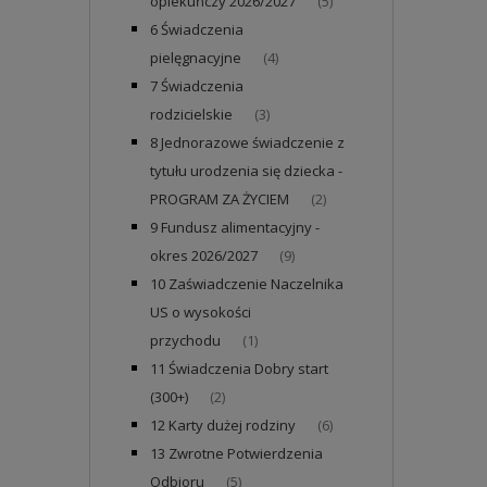
opiekuńczy 2026/2027
(5)
6 Świadczenia
pielęgnacyjne
(4)
7 Świadczenia
rodzicielskie
(3)
8 Jednorazowe świadczenie z
tytułu urodzenia się dziecka -
PROGRAM ZA ŻYCIEM
(2)
9 Fundusz alimentacyjny -
okres 2026/2027
(9)
10 Zaświadczenie Naczelnika
US o wysokości
przychodu
(1)
11 Świadczenia Dobry start
(300+)
(2)
12 Karty dużej rodziny
(6)
13 Zwrotne Potwierdzenia
Odbioru
(5)