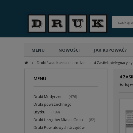
POLSKI
PLN
MENU
NOWOŚCI
JAK KUPOWAĆ?
›
›
Druki Świadczenia dla rodzin
4 Zasiłek pielęgnacyjn
4 ZAS
MENU
Sortuj w
Druki Medyczne
(476)
Druki powszechnego
użytku
(189)
Druki Urzędów Miast i Gmin
(82)
Druki Powiatowych Urzędów