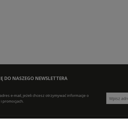
SIĘ DO NASZEGO NEWSLETTERA
adres e-mail, jeżeli chcesz otrzymywać informacje o
i promocjach.