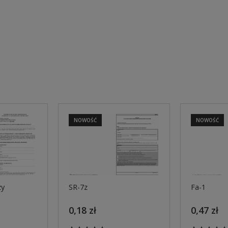
NOWOŚĆ
NOWOŚĆ
zy
SR-7z
Fa-1
0,18 zł
0,47 zł