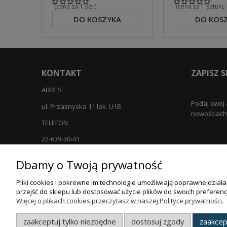
(cena za 1 szt.)
(cena za 1 sztukę
DO KOSZYKA
DO KOS
KONTAKT
ZAPISZ 
ADRES
Podaj swój 
ul. Przasnyska 11 lok. U1B
nowościach 
TELEFON
22-639-30-41
EMAIL
Dbamy o Twoją prywatność
ZAKUPY
info@pphudruk.com.pl
Pliki cookies i pokrewne im technologie umożliwiają poprawne dzia
Czas realiz
GODZINY PRACY
przejść do sklepu lub dostosować użycie plików do swoich preferencj
Formy płatn
Więcej o plikach cookies przeczytasz w naszej Polityce prywatności.
Pon - Pt / 8:00 - 16:00
Koszt dost
zaakceptuj tylko niezbędne
dostosuj zgody
zaakcep
Reklamacje 