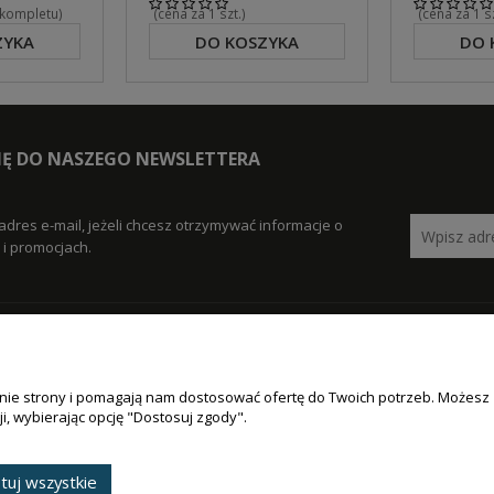
 kompletu)
(cena za 1 szt.)
(cena za 1 
ZYKA
DO KOSZYKA
DO 
SIĘ DO NASZEGO NEWSLETTERA
adres e-mail, jeżeli chcesz otrzymywać informacje o
i promocjach.
POMOC
MOJE KO
łanie strony i pomagają nam dostosować ofertę do Twoich potrzeb. Możesz
acji zamówienia
Jak kupować?
Logowanie
i, wybierając opcję "Dostosuj zgody".
ości
RODO
Moje zamów
awy
Częste pytania
Przechowaln
tuj wszystkie
i zwroty
Polityka prywatności
Ustawienia 