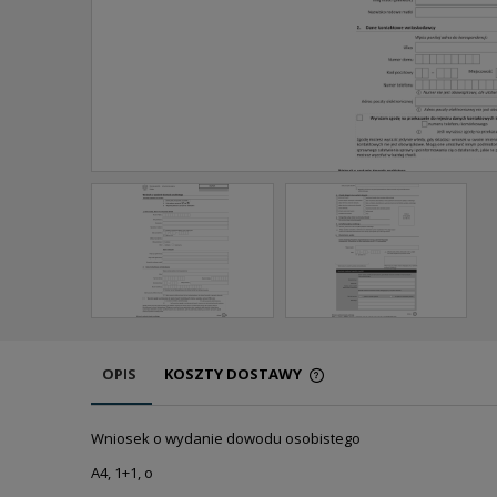
OPIS
KOSZTY DOSTAWY
CENA NIE ZAWIERA EW
Wniosek o wydanie dowodu osobistego
KOSZTÓW PŁATNOŚCI
A4, 1+1, o