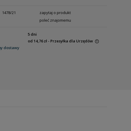
1478/21
zapytaj o produkt
poleć znajomemu
5 dni
od 14,76 zł
- Przesyłka dla Urzędów
my dostawy
Cena nie zawiera ewentualnych kosztów
płatności