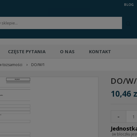
BLOG
CZĘSTE PYTANIA
O NAS
KONTAKT
›
w tożsamości
DO/W/1
DO/W
10,46 z
-
(w bloczku jest