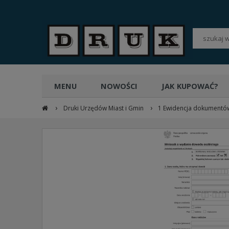
POLSKI
PLN
MENU
NOWOŚCI
JAK KUPOWAĆ?
›
›
Druki Urzędów Miast i Gmin
1 Ewidencja dokumentó