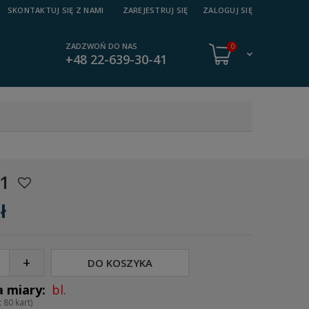
SKONTAKTUJ SIĘ Z NAMI
ZAREJESTRUJ SIĘ
ZALOGUJ SIĘ
ZADZWOŃ DO NAS
0
+48 22-639-30-41
/1
ł
+
DO KOSZYKA
bl.
 80 kart)