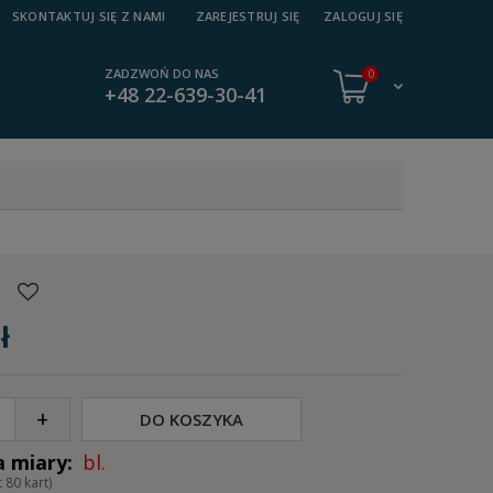
SKONTAKTUJ SIĘ Z NAMI
ZAREJESTRUJ SIĘ
ZALOGUJ SIĘ
ZADZWOŃ DO NAS
0
+48 22-639-30-41
1
ł
+
DO KOSZYKA
bl.
 80 kart)