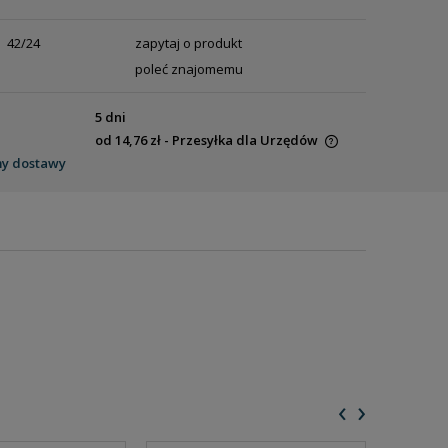
42/24
zapytaj o produkt
poleć znajomemu
5 dni
od 14,76 zł
- Przesyłka dla Urzędów
my dostawy
Cena nie zawiera ewentualnych kosztów
płatności
‹
›