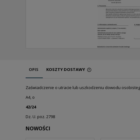
OPIS
KOSZTY DOSTAWY
CENA NIE ZAWIERA EW
Zaświadczenie o utracie lub uszkodzeniu dowodu osobiste
KOSZTÓW PŁATNOŚCI
A4, o
42/24
Dz. U. poz. 2798
NOWOŚCI