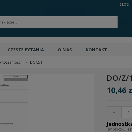
BLOG
CZĘSTE PYTANIA
O NAS
KONTAKT
›
w tożsamości
DO/Z/1
DO/Z/
10,46 z
-
(w bloczku jest