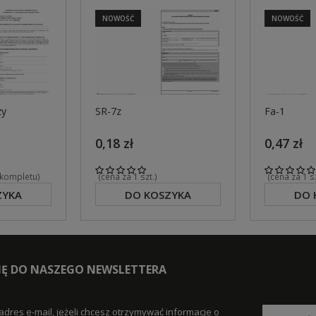
NOWOŚĆ
NOWOŚĆ
zy
SR-7z
Fa-1
0,18 zł
0,47 zł
 kompletu)
(cena za 1 szt.)
(cena za 1 
ZYKA
DO KOSZYKA
DO 
SIĘ DO NASZEGO NEWSLETTERA
adres e-mail, jeżeli chcesz otrzymywać informacje o