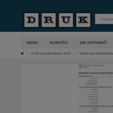
POLSKI
PLN
MENU
NOWOŚCI
JAK KUPOWAĆ?
›
›
Druki Urzędów Miast i Gmin
1 Ewidencja dokumentó