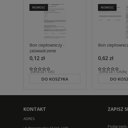
NOWOŚĆ
NOWOŚĆ
Bon ciepłowniczy -
Bon ciepłownic
zaświadczenie
0,12 zł
0,62 zł
(cena za 1 szt.)
(cena za 1 sztukę
DO KOSZYKA
DO KOS
KONTAKT
ZAPISZ 
ADRES
Podaj swój 
ul. Przasnyska 11 lok. U1B