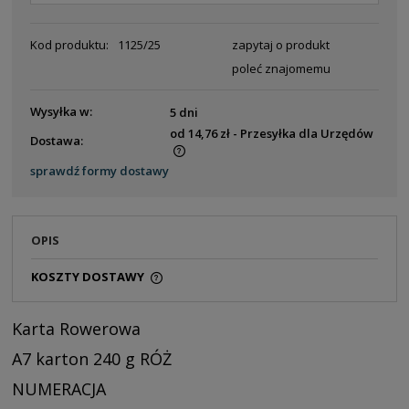
Kod produktu:
1125/25
zapytaj o produkt
poleć znajomemu
Wysyłka w:
5 dni
od 14,76 zł
- Przesyłka dla Urzędów
Dostawa:
Cena nie zawiera ewentualnych kosztów płatności
sprawdź formy dostawy
OPIS
KOSZTY DOSTAWY
CENA NIE ZAWIERA EWENTUALNYCH KOSZTÓW
PŁATNOŚCI
Karta Rowerowa
A7 karton 240 g RÓŻ
NUMERACJA