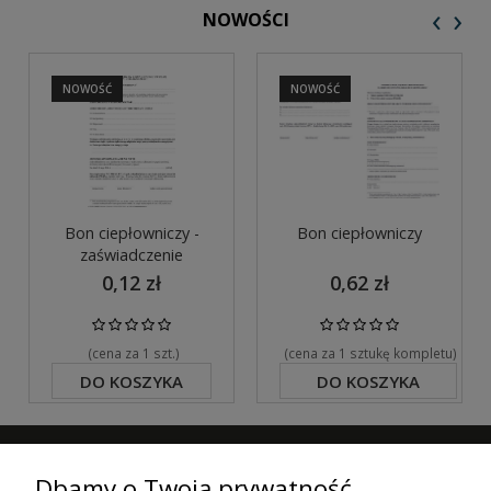
‹
›
NOWOŚCI
NOWOŚĆ
NOWOŚĆ
Bon ciepłowniczy -
Bon ciepłowniczy
zaświadczenie
0,12 zł
0,62 zł
(cena za 1 szt.)
(cena za 1 sztukę kompletu)
DO KOSZYKA
DO KOSZYKA
ZAPISZ SIĘ DO NASZEGO NEWSLETTERA
Dbamy o Twoją prywatność