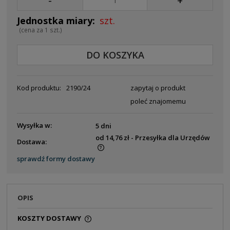
-
+
szt.
(cena za 1 szt.)
DO KOSZYKA
Kod produktu:
2190/24
zapytaj o produkt
poleć znajomemu
Wysyłka w:
5 dni
od 14,76 zł
- Przesyłka dla Urzędów
Dostawa:
Cena nie zawiera ewentualnych kosztów płatności
sprawdź formy dostawy
OPIS
KOSZTY DOSTAWY
CENA NIE ZAWIERA EWENTUALNYCH KOSZTÓW