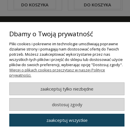
DO KOSZYKA
DO KOSZYKA
ZAPISZ SIĘ DO NASZEGO NEWSLETTERA
Dbamy o Twoją prywatność
ZAPISZ SIĘ
Pliki cookies i pokrewne im technologie umożliwiają poprawne
działanie strony i pomagają nam dostosować ofertę do Twoich
ZAKUPY
potrzeb. Możesz zaakceptować wykorzystanie przez nas
wszystkich tych plików i przejść do sklepu lub dostosować użycie
plików do swoich preferencji, wybierając opcję "Dostosuj zgody".
POMOC
Więcej o plikach cookies przeczytasz w naszej Polityce
prywatności.
MOJE KONTO
zaakceptuj tylko niezbędne
INFORMACJE
dostosuj zgody
© MAXSOTE 2026.
Wszystkie prawa zastrzeżone.
zaakceptuj wszystkie