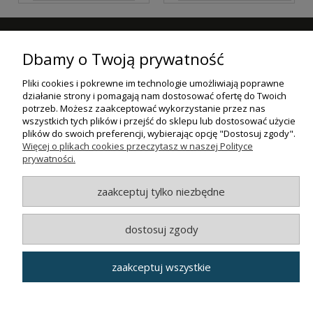
ZAPISZ SIĘ DO NASZEGO NEWSLETTERA
Dbamy o Twoją prywatność
ZAPISZ SIĘ
Pliki cookies i pokrewne im technologie umożliwiają poprawne
działanie strony i pomagają nam dostosować ofertę do Twoich
ZAKUPY
potrzeb. Możesz zaakceptować wykorzystanie przez nas
wszystkich tych plików i przejść do sklepu lub dostosować użycie
plików do swoich preferencji, wybierając opcję "Dostosuj zgody".
POMOC
Więcej o plikach cookies przeczytasz w naszej Polityce
prywatności.
MOJE KONTO
zaakceptuj tylko niezbędne
INFORMACJE
dostosuj zgody
© MAXSOTE 2026.
Wszystkie prawa zastrzeżone.
zaakceptuj wszystkie
pokaż pełną wersję strony