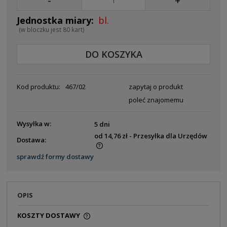
-
+
bl.
(w bloczku jest 80 kart)
DO KOSZYKA
Kod produktu:
467/02
zapytaj o produkt
poleć znajomemu
Wysyłka w:
5 dni
od 14,76 zł
- Przesyłka dla Urzędów
Dostawa:
Cena nie zawiera ewentualnych kosztów płatności
sprawdź formy dostawy
OPIS
KOSZTY DOSTAWY
CENA NIE ZAWIERA EWENTUALNYCH KOSZTÓW