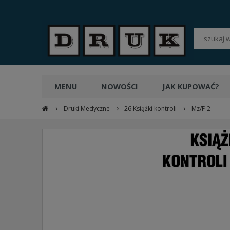
POLSKI
PLN
MENU
NOWOŚCI
JAK KUPOWAĆ?
›
›
›
Druki Medyczne
26 Książki kontroli
Mz/F-2