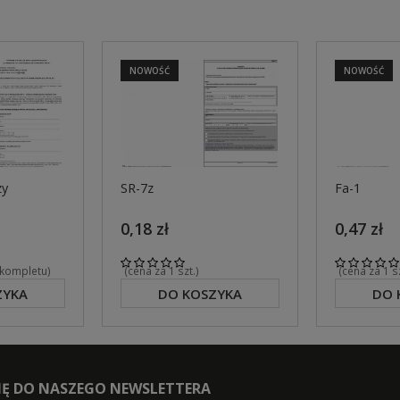
NOWOŚĆ
NOWOŚĆ
zy
SR-7z
Fa-1
0,18 zł
0,47 zł
 kompletu)
(cena za 1 szt.)
(cena za 1 
ZYKA
DO KOSZYKA
DO 
SIĘ DO NASZEGO NEWSLETTERA