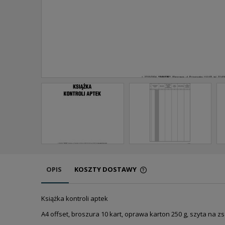
OPIS
KOSZTY DOSTAWY
CENA NIE ZAWIERA EW
Książka kontroli aptek
KOSZTÓW PŁATNOŚCI
A4 offset, broszura 10 kart, oprawa karton 250 g, szyta na zs