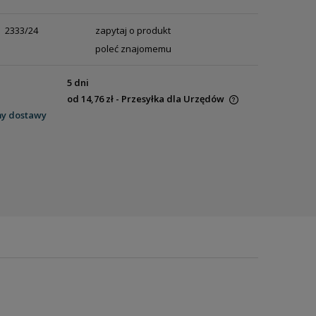
2333/24
zapytaj o produkt
poleć znajomemu
5 dni
od 14,76 zł
- Przesyłka dla Urzędów
my dostawy
Cena nie zawiera ewentualnych kosztów
płatności