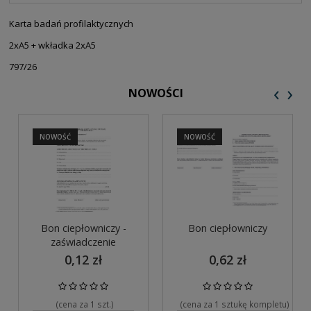
PŁATNOŚCI
Karta badań profilaktycznych
2xA5 + wkładka 2xA5
797/26
‹
›
NOWOŚCI
NOWOŚĆ
NOWOŚĆ
Bon ciepłowniczy -
Bon ciepłowniczy
zaświadczenie
0,12 zł
0,62 zł
(cena za 1 szt.)
(cena za 1 sztukę kompletu)