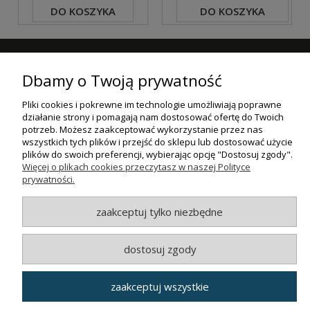
DO KOSZYKA
DO KOSZYKA
ZAPISZ SIĘ DO NASZEGO NEWSLETTERA
Dbamy o Twoją prywatność
ZAPISZ SIĘ
Pliki cookies i pokrewne im technologie umożliwiają poprawne
działanie strony i pomagają nam dostosować ofertę do Twoich
ZAKUPY
potrzeb. Możesz zaakceptować wykorzystanie przez nas
wszystkich tych plików i przejść do sklepu lub dostosować użycie
plików do swoich preferencji, wybierając opcję "Dostosuj zgody".
POMOC
Więcej o plikach cookies przeczytasz w naszej Polityce
prywatności.
MOJE KONTO
zaakceptuj tylko niezbędne
INFORMACJE
dostosuj zgody
© MAXSOTE 2026.
Wszystkie prawa zastrzeżone.
zaakceptuj wszystkie