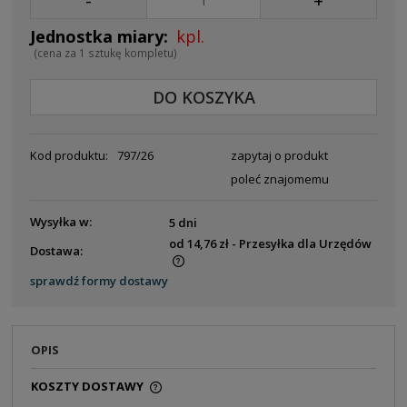
-
+
kpl.
(cena za 1 sztukę kompletu)
DO KOSZYKA
Kod produktu:
797/26
zapytaj o produkt
poleć znajomemu
Wysyłka w:
5 dni
od 14,76 zł
- Przesyłka dla Urzędów
Dostawa:
Cena nie zawiera ewentualnych kosztów płatności
sprawdź formy dostawy
OPIS
KOSZTY DOSTAWY
CENA NIE ZAWIERA EWENTUALNYCH KOSZTÓW