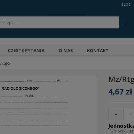
BLOG
CZĘSTE PYTANIA
O NAS
KONTAKT
/Rtg-5
Mz/Rt
4,67 zł
-
(w bloczku jest