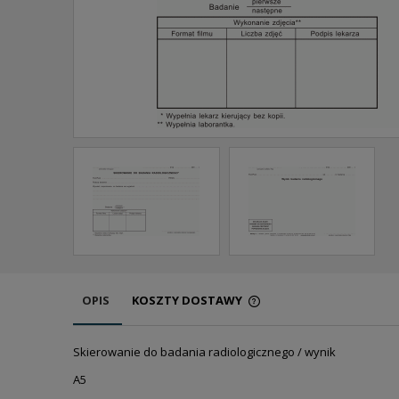
OPIS
KOSZTY DOSTAWY
CENA NIE ZAWIERA EW
Skierowanie do badania radiologicznego / wynik
KOSZTÓW PŁATNOŚCI
A5