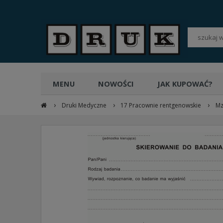
POLSKI
PLN
MENU
NOWOŚCI
JAK KUPOWAĆ?
›
›
›
Druki Medyczne
17 Pracownie rentgenowskie
Mz