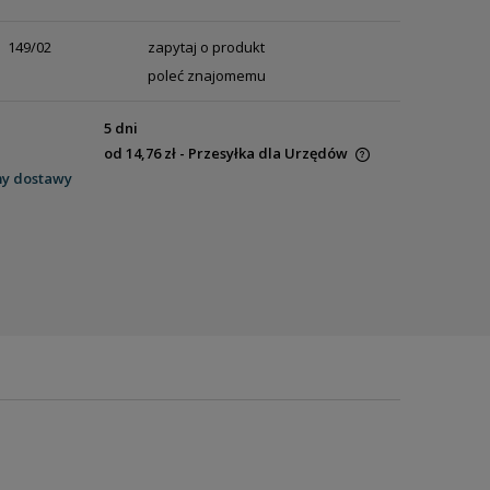
149/02
zapytaj o produkt
poleć znajomemu
5 dni
od 14,76 zł
- Przesyłka dla Urzędów
my dostawy
Cena nie zawiera ewentualnych kosztów
płatności