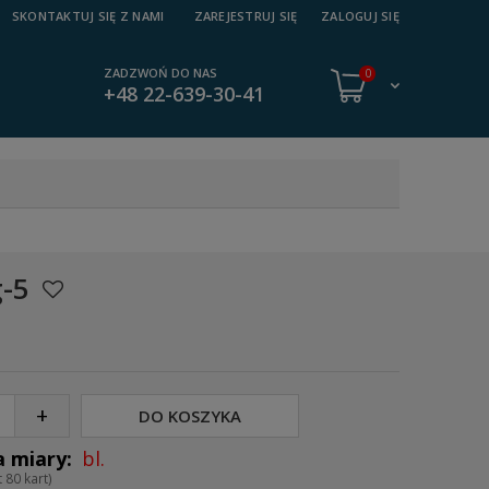
SKONTAKTUJ SIĘ Z NAMI
ZAREJESTRUJ SIĘ
ZALOGUJ SIĘ
ZADZWOŃ DO NAS
0
+48 22-639-30-41
g-5
+
DO KOSZYKA
bl.
 80 kart)