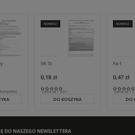
NOWOŚĆ
NOWOŚĆ
zy
SR-7z
Fa-1
0,18 zł
0,47 zł
 kompletu)
(cena za 1 szt.)
(cena za 1 
ZYKA
DO KOSZYKA
DO 
SIĘ DO NASZEGO NEWSLETTERA