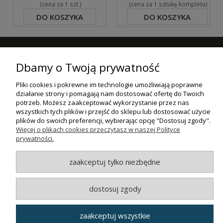
(cena za 1 szt.)
(cena za 1 sztukę kompletu)
DO KOSZYKA
DO KOSZYKA
ZAPISZ SIĘ DO NASZEGO NEWSLETTERA
Dbamy o Twoją prywatność
ZAPISZ SIĘ
Pliki cookies i pokrewne im technologie umożliwiają poprawne
działanie strony i pomagają nam dostosować ofertę do Twoich
ZAKUPY
potrzeb. Możesz zaakceptować wykorzystanie przez nas
wszystkich tych plików i przejść do sklepu lub dostosować użycie
plików do swoich preferencji, wybierając opcję "Dostosuj zgody".
POMOC
Więcej o plikach cookies przeczytasz w naszej Polityce
prywatności.
MOJE KONTO
zaakceptuj tylko niezbędne
INFORMACJE
dostosuj zgody
© MAXSOTE 2026.
Wszystkie prawa zastrzeżone.
zaakceptuj wszystkie