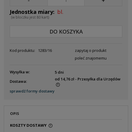
-
+
bl.
(w bloczku jest 80 kart)
DO KOSZYKA
Kod produktu:
1283/16
zapytaj o produkt
poleć znajomemu
Wysyłka w:
5 dni
od 14,76 zł
- Przesyłka dla Urzędów
Dostawa:
Cena nie zawiera ewentualnych kosztów płatności
sprawdź formy dostawy
OPIS
KOSZTY DOSTAWY
CENA NIE ZAWIERA EWENTUALNYCH KOSZTÓW