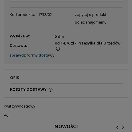
Kod produktu:
1738/02
zapytaj o produkt
poleć znajomemu
Wysyłka w:
5 dni
od 14,76 zł
- Przesyłka dla Urzędów
Dostawa:
Cena nie zawiera ewentualnych kosztów płatności
sprawdź formy dostawy
OPIS
KOSZTY DOSTAWY
CENA NIE ZAWIERA EWENTUALNYCH KOSZTÓW
PŁATNOŚCI
Kwit żywnościowy
A6
‹
›
NOWOŚCI