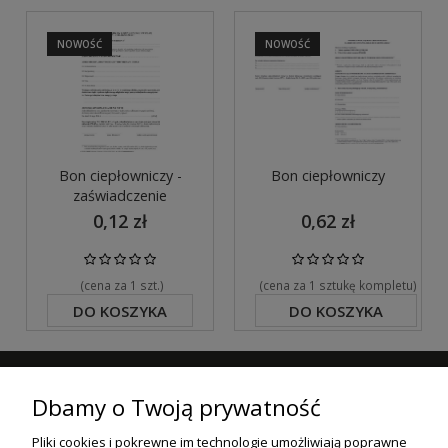
NOWOŚĆ
NOWOŚĆ
Bon ciepłowniczy -
Bon ciepłowniczy
zaświadczenie
0,12 zł
0,62 zł
(cena za 1 szt.)
(cena za 1 sztukę kompletu)
DO KOSZYKA
DO KOSZYKA
ZAPISZ SIĘ DO NASZEGO NEWSLETTERA
Dbamy o Twoją prywatność
ZAPISZ SIĘ
Pliki cookies i pokrewne im technologie umożliwiają poprawne