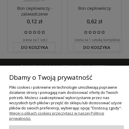
Bon ciepłowniczy -
Bon ciepłowniczy
zaświadczenie
0,12 zł
0,62 zł
(cena za 1 szt.)
(cena za 1 sztukę kompletu)
DO KOSZYKA
DO KOSZYKA
ZAPISZ SIĘ DO NASZEGO NEWSLETTERA
Dbamy o Twoją prywatność
ZAPISZ SIĘ
Pliki cookies i pokrewne im technologie umożliwiają poprawne
działanie strony i pomagają nam dostosować ofertę do Twoich
ZAKUPY
potrzeb. Możesz zaakceptować wykorzystanie przez nas
wszystkich tych plików i przejść do sklepu lub dostosować użycie
plików do swoich preferencji, wybierając opcję "Dostosuj zgody".
POMOC
Więcej o plikach cookies przeczytasz w naszej Polityce
prywatności.
MOJE KONTO