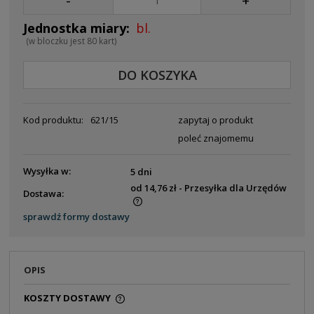
-
+
bl.
(w bloczku jest 80 kart)
DO KOSZYKA
Kod produktu:
621/15
zapytaj o produkt
poleć znajomemu
Wysyłka w:
5 dni
od 14,76 zł
- Przesyłka dla Urzędów
Dostawa:
Cena nie zawiera ewentualnych kosztów płatności
sprawdź formy dostawy
OPIS
KOSZTY DOSTAWY
CENA NIE ZAWIERA EWENTUALNYCH KOSZTÓW