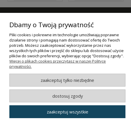
ZAPISZ SIĘ DO NASZEGO NEWSLETTERA
Dbamy o Twoją prywatność
ZAPISZ SIĘ
Pliki cookies i pokrewne im technologie umożliwiają poprawne
działanie strony i pomagają nam dostosować ofertę do Twoich
ZAKUPY
potrzeb. Możesz zaakceptować wykorzystanie przez nas
wszystkich tych plików i przejść do sklepu lub dostosować użycie
plików do swoich preferencji, wybierając opcję "Dostosuj zgody".
POMOC
Więcej o plikach cookies przeczytasz w naszej Polityce
prywatności.
MOJE KONTO
zaakceptuj tylko niezbędne
INFORMACJE
dostosuj zgody
© MAXSOTE 2026.
Wszystkie prawa zastrzeżone.
zaakceptuj wszystkie
pokaż pełną wersję strony