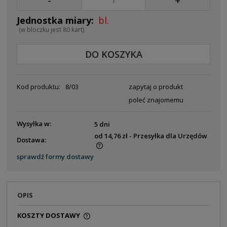
-
+
bl.
(w bloczku jest 80 kart)
DO KOSZYKA
Kod produktu:
8/03
zapytaj o produkt
poleć znajomemu
Wysyłka w:
5 dni
od 14,76 zł
- Przesyłka dla Urzędów
Dostawa:
Cena nie zawiera ewentualnych kosztów płatności
sprawdź formy dostawy
OPIS
KOSZTY DOSTAWY
CENA NIE ZAWIERA EWENTUALNYCH KOSZTÓW