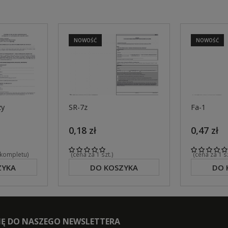
NOWOŚĆ
NOWOŚĆ
zy
SR-7z
Fa-1
0,18 zł
0,47 zł
 kompletu)
(cena za 1 szt.)
(cena za 1 
ZYKA
DO KOSZYKA
DO 
SIĘ DO NASZEGO NEWSLETTERA