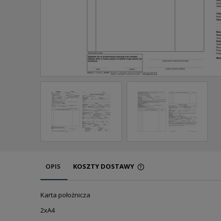
OPIS
KOSZTY DOSTAWY
CENA NIE ZAWIERA EW
Karta położnicza
KOSZTÓW PŁATNOŚCI
2xA4