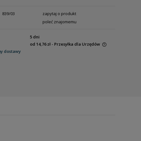
839/03
zapytaj o produkt
poleć znajomemu
5 dni
od 14,76 zł
- Przesyłka dla Urzędów
my dostawy
Cena nie zawiera ewentualnych kosztów
płatności