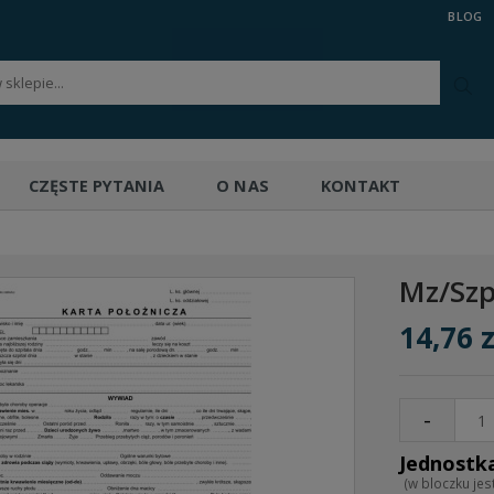
BLOG
CZĘSTE PYTANIA
O NAS
KONTAKT
Mz/Sz
14,76 z
-
(w bloczku jest