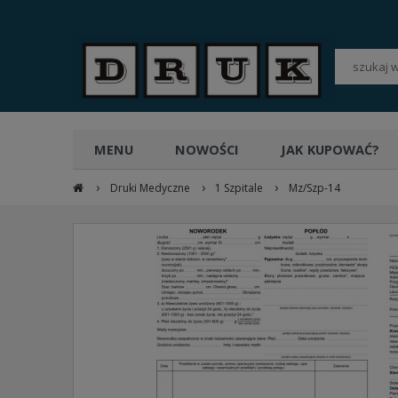
POLSKI
PLN
MENU
NOWOŚCI
JAK KUPOWAĆ?
›
›
›
Druki Medyczne
1 Szpitale
Mz/Szp-14