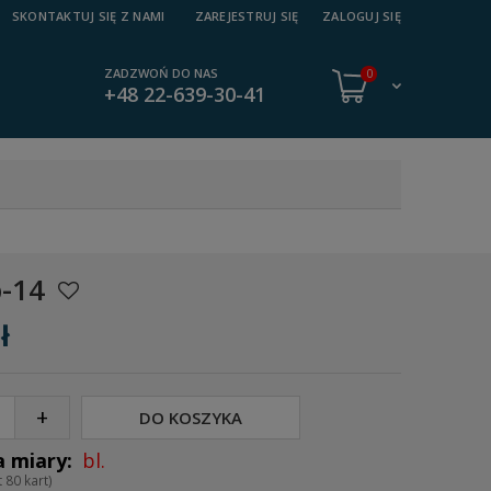
SKONTAKTUJ SIĘ Z NAMI
ZAREJESTRUJ SIĘ
ZALOGUJ SIĘ
ZADZWOŃ DO NAS
0
+48 22-639-30-41
p-14
ł
+
DO KOSZYKA
bl.
 80 kart)