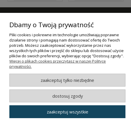
ZAPISZ SIĘ DO NASZEGO NEWSLETTERA
Dbamy o Twoją prywatność
ZAPISZ SIĘ
Pliki cookies i pokrewne im technologie umożliwiają poprawne
działanie strony i pomagają nam dostosować ofertę do Twoich
ZAKUPY
potrzeb. Możesz zaakceptować wykorzystanie przez nas
wszystkich tych plików i przejść do sklepu lub dostosować użycie
plików do swoich preferencji, wybierając opcję "Dostosuj zgody".
POMOC
Więcej o plikach cookies przeczytasz w naszej Polityce
prywatności.
MOJE KONTO
zaakceptuj tylko niezbędne
INFORMACJE
dostosuj zgody
© MAXSOTE 2026.
Wszystkie prawa zastrzeżone.
zaakceptuj wszystkie
pokaż pełną wersję strony