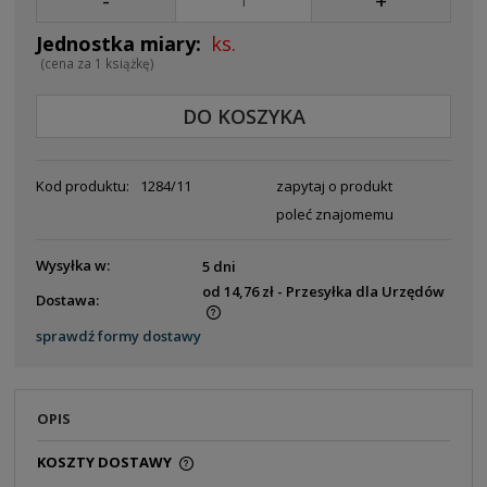
-
+
ks.
(cena za 1 książkę)
DO KOSZYKA
Kod produktu:
1284/11
zapytaj o produkt
poleć znajomemu
Wysyłka w:
5 dni
od 14,76 zł
- Przesyłka dla Urzędów
Dostawa:
Cena nie zawiera ewentualnych kosztów płatności
sprawdź formy dostawy
OPIS
KOSZTY DOSTAWY
CENA NIE ZAWIERA EWENTUALNYCH KOSZTÓW