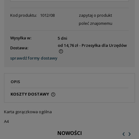
Kod produktu:
1012/08
zapytaj o produkt
poleć znajomemu
Wysyłka w:
5 dni
od 14,76 zł
- Przesyłka dla Urzędów
Dostawa:
Cena nie zawiera ewentualnych kosztów płatności
sprawdź formy dostawy
OPIS
KOSZTY DOSTAWY
CENA NIE ZAWIERA EWENTUALNYCH KOSZTÓW
PŁATNOŚCI
Karta gorączkowa ogólna
A4
‹
›
NOWOŚCI