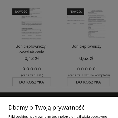
NOWOŚĆ
NOWOŚĆ
Bon ciepłowniczy -
Bon ciepłowniczy
zaświadczenie
0,12 zł
0,62 zł
(cena za 1 szt.)
(cena za 1 sztukę kompletu)
DO KOSZYKA
DO KOSZYKA
ZAPISZ SIĘ DO NASZEGO NEWSLETTERA
Dbamy o Twoją prywatność
ZAPISZ SIĘ
Pliki cookies i pokrewne im technologie umożliwiają poprawne