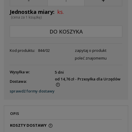
-
+
ks.
(cena za 1 książkę)
DO KOSZYKA
Kod produktu:
844/02
zapytaj o produkt
poleć znajomemu
Wysyłka w:
5 dni
od 14,76 zł
- Przesyłka dla Urzędów
Dostawa:
Cena nie zawiera ewentualnych kosztów płatności
sprawdź formy dostawy
OPIS
KOSZTY DOSTAWY
CENA NIE ZAWIERA EWENTUALNYCH KOSZTÓW