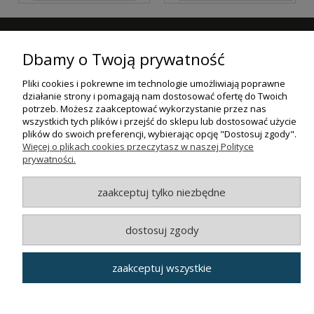
ZAPISZ SIĘ DO NASZEGO NEWSLETTERA
Dbamy o Twoją prywatność
ZAPISZ SIĘ
Pliki cookies i pokrewne im technologie umożliwiają poprawne
działanie strony i pomagają nam dostosować ofertę do Twoich
ZAKUPY
potrzeb. Możesz zaakceptować wykorzystanie przez nas
wszystkich tych plików i przejść do sklepu lub dostosować użycie
plików do swoich preferencji, wybierając opcję "Dostosuj zgody".
POMOC
Więcej o plikach cookies przeczytasz w naszej Polityce
prywatności.
MOJE KONTO
zaakceptuj tylko niezbędne
INFORMACJE
dostosuj zgody
© MAXSOTE 2026.
Wszystkie prawa zastrzeżone.
zaakceptuj wszystkie
pokaż pełną wersję strony