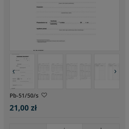
‹
›
Pb-51/50/s
21,00 zł