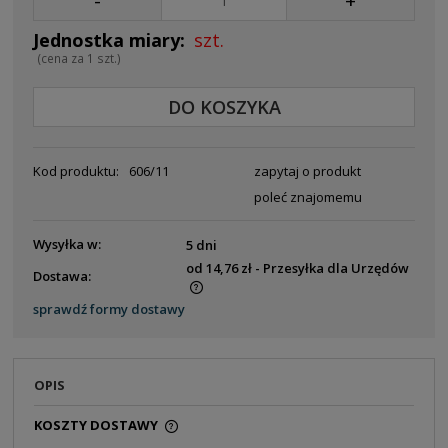
-
+
szt.
(cena za 1 szt.)
DO KOSZYKA
Kod produktu:
606/11
zapytaj o produkt
poleć znajomemu
Wysyłka w:
5 dni
od 14,76 zł
- Przesyłka dla Urzędów
Dostawa:
Cena nie zawiera ewentualnych kosztów płatności
sprawdź formy dostawy
OPIS
KOSZTY DOSTAWY
CENA NIE ZAWIERA EWENTUALNYCH KOSZTÓW