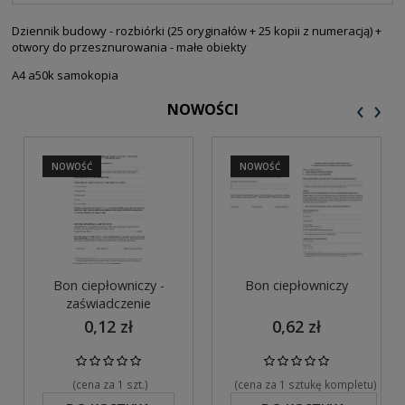
PŁATNOŚCI
Dziennik budowy - rozbiórki (25 oryginałów + 25 kopii z numeracją) +
otwory do przesznurowania - małe obiekty
A4 a50k samokopia
‹
›
NOWOŚCI
NOWOŚĆ
NOWOŚĆ
Bon ciepłowniczy -
Bon ciepłowniczy
zaświadczenie
0,12 zł
0,62 zł
(cena za 1 szt.)
(cena za 1 sztukę kompletu)