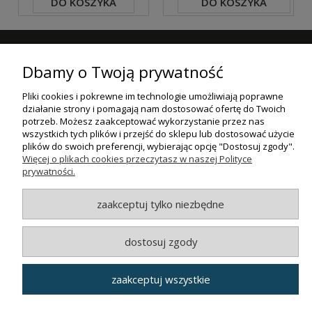
DO KOSZYKA
DO KOSZYKA
ZAPISZ SIĘ DO NASZEGO NEWSLETTERA
Dbamy o Twoją prywatność
ZAPISZ SIĘ
Pliki cookies i pokrewne im technologie umożliwiają poprawne
działanie strony i pomagają nam dostosować ofertę do Twoich
ZAKUPY
potrzeb. Możesz zaakceptować wykorzystanie przez nas
wszystkich tych plików i przejść do sklepu lub dostosować użycie
plików do swoich preferencji, wybierając opcję "Dostosuj zgody".
POMOC
Więcej o plikach cookies przeczytasz w naszej Polityce
prywatności.
MOJE KONTO
zaakceptuj tylko niezbędne
INFORMACJE
dostosuj zgody
© MAXSOTE 2026.
Wszystkie prawa zastrzeżone.
zaakceptuj wszystkie
pokaż pełną wersję strony