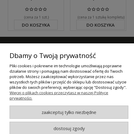
(cena za 1 szt.)
(cena za 1 sztukę kompletu)
DO KOSZYKA
DO KOSZYKA
ZAPISZ SIĘ DO NASZEGO NEWSLETTERA
Dbamy o Twoją prywatność
ZAPISZ SIĘ
Pliki cookies i pokrewne im technologie umożliwiają poprawne
działanie strony i pomagają nam dostosować ofertę do Twoich
ZAKUPY
potrzeb. Możesz zaakceptować wykorzystanie przez nas
wszystkich tych plików i przejść do sklepu lub dostosować użycie
plików do swoich preferencji, wybierając opcję "Dostosuj zgody".
POMOC
Więcej o plikach cookies przeczytasz w naszej Polityce
prywatności.
MOJE KONTO
zaakceptuj tylko niezbędne
INFORMACJE
dostosuj zgody
© MAXSOTE 2026.
Wszystkie prawa zastrzeżone.