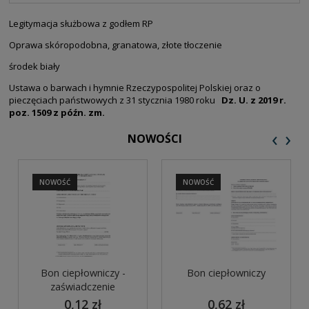
PŁATNOŚCI
Legitymacja służbowa z godłem RP
Oprawa skóropodobna, granatowa, złote tłoczenie
środek biały
Ustawa o barwach i hymnie Rzeczypospolitej Polskiej oraz o
pieczęciach państwowych z 31 stycznia 1980 roku
Dz. U. z 2019 r.
poz. 1509 z późn. zm.
‹
›
NOWOŚCI
NOWOŚĆ
NOWOŚĆ
Bon ciepłowniczy -
Bon ciepłowniczy
zaświadczenie
0,12 zł
0,62 zł