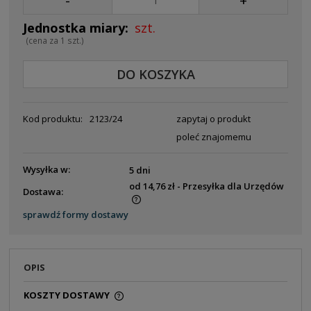
-
+
szt.
(cena za 1 szt.)
DO KOSZYKA
Kod produktu:
2123/24
zapytaj o produkt
poleć znajomemu
Wysyłka w:
5 dni
od 14,76 zł
- Przesyłka dla Urzędów
Dostawa:
Cena nie zawiera ewentualnych kosztów płatności
sprawdź formy dostawy
OPIS
KOSZTY DOSTAWY
CENA NIE ZAWIERA EWENTUALNYCH KOSZTÓW