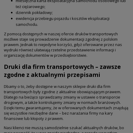
miesięczna karta eksploatacyjna samochodu osobowego lub
też ciężarowego;
dziennik pokładowy;
ewidencja przebiegu pojazdu i kosztów eksploatacji
samochodu.
Z pomocą dostępnych w naszej ofercie druków transportowych
możliwe staje się prowadzenie dokumentacji zgodnej z polskim
prawem. Jednak to niejedyne korzyści, gdyż oferowane przez nas
wydruki również ułatwiają rzetelne przedstawienie informacji i
organizację dokumentów w przedsiębiorstwie.
Druki dla firm transportowych – zawsze
zgodne z aktualnymi przepisami
Dbamy o to, żeby dostępne w naszym sklepie druki dla firm
transportowych były zgodne z aktualnie obowiązującym prawem.
Dlatego na bieżąco sprawdzamy zmiany w ustawie o transporcie
drogowym, a także kontrolujemy zmiany w normach branżowych.
Dzięki temu gwarantujemy, że w oferowanych dokumentach znajdują
się wszystkie niezbędne dane – bez narażania firmy na kary
finansowe lub kłopoty z prawem.
Nasi klienci nie muszą samodzielnie szukać aktualnych druków, bo
mają pewność, że u nas znajdą niezbędne, a przede wszystkim