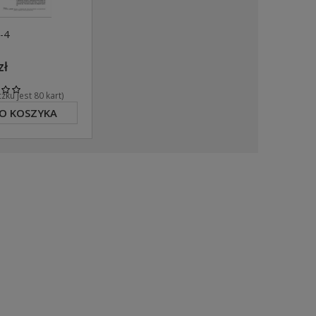
-4
zł
zku jest 80 kart)
O KOSZYKA