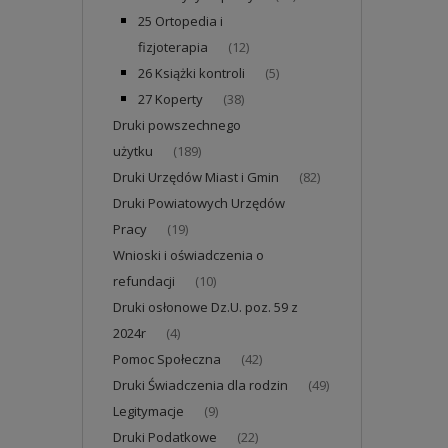
25 Ortopedia i
fizjoterapia
(12)
26 Książki kontroli
(5)
27 Koperty
(38)
Druki powszechnego
użytku
(189)
Druki Urzędów Miast i Gmin
(82)
Druki Powiatowych Urzędów
Pracy
(19)
Wnioski i oświadczenia o
refundacji
(10)
Druki osłonowe Dz.U. poz. 59 z
2024r
(4)
Pomoc Społeczna
(42)
Druki Świadczenia dla rodzin
(49)
Legitymacje
(9)
Druki Podatkowe
(22)