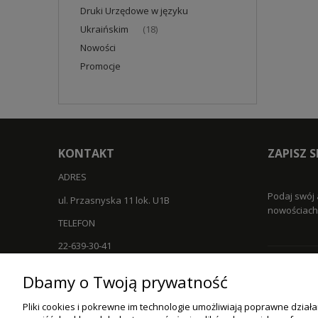
Druki Urzędowe w języku
Ukraińskim
(18)
Nowości
Promocje
KONTAKT
ZAPISZ 
ADRES
Podaj swój 
ul. Przasnyska 11 lok. U1B
nowościach 
TELEFON
22-639-30-41
EMAIL
Dbamy o Twoją prywatność
ZAKUPY
info@pphudruk.com.pl
Pliki cookies i pokrewne im technologie umożliwiają poprawne dzia
Czas realiz
GODZINY PRACY