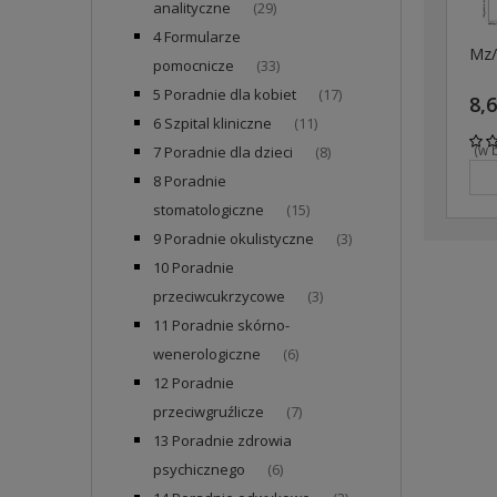
analityczne
(29)
4 Formularze
Mz/
pomocnicze
(33)
5 Poradnie dla kobiet
(17)
8,6
6 Szpital kliniczne
(11)
(w 
7 Poradnie dla dzieci
(8)
8 Poradnie
stomatologiczne
(15)
9 Poradnie okulistyczne
(3)
10 Poradnie
przeciwcukrzycowe
(3)
11 Poradnie skórno-
wenerologiczne
(6)
12 Poradnie
przeciwgruźlicze
(7)
13 Poradnie zdrowia
psychicznego
(6)