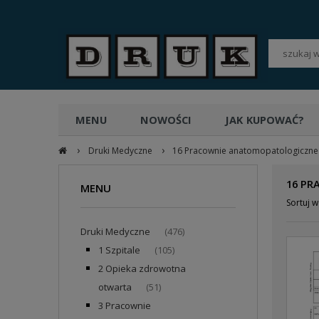
POLSKI
PLN
MENU
NOWOŚCI
JAK KUPOWAĆ?
›
›
Druki Medyczne
16 Pracownie anatomopatologiczne
16 P
MENU
Sortuj w
Druki Medyczne
(476)
1 Szpitale
(105)
2 Opieka zdrowotna
otwarta
(51)
3 Pracownie