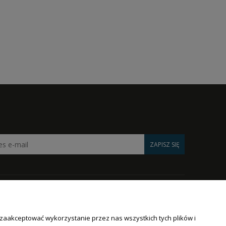
ZAPISZ SIĘ
NTO
INFORMACJE
 zaakceptować wykorzystanie przez nas wszystkich tych plików i
O nas