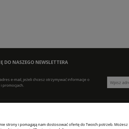
SIĘ DO NASZEGO NEWSLETTERA
adres e-mail, jeżeli chcesz otrzymywać informacje o
i promocjach.
POMOC
MOJE KO
łanie strony i pomagają nam dostosować ofertę do Twoich potrzeb. Możesz
acji zamówienia
Jak kupować?
Logowanie