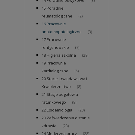
14 Poradnie odwykowe
(3)
15 Poradnie
reumatologiczne
(2)
16 Pracownie
anatomopatologiczne
(3)
17 Pracownie
rentgenowskie
(7)
18 Higiena szkolna
(29)
19 Pracownie
kardiologiczne
(5)
20 Stacje krwiodawstwa i
Krwiolecznictwo
(8)
21 Stacje pogotowia
ratunkowego
(9)
22 Epidemiologia
(23)
23 Zaświadczenia o stanie
zdrowia
(23)
24 Medycyna pracy
(28)