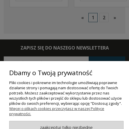
«
1
2
»
ZAPISZ SIĘ DO NASZEGO NEWSLETTERA
ZAPISZ SIĘ
Dbamy o Twoją prywatność
ZAKUPY
Pliki cookies i pokrewne im technologie umożliwiają poprawne
działanie strony i pomagają nam dostosować ofertę do Twoich
POMOC
potrzeb. Możesz zaakceptować wykorzystanie przez nas
wszystkich tych plików i przejść do sklepu lub dostosować użycie
MOJE KONTO
plików do swoich preferencji, wybierając opcję "Dostosuj zgody".
Więcej o plikach cookies przeczytasz w naszej Polityce
prywatności.
INFORMACJE
zaakceptuj tylko niezbędne