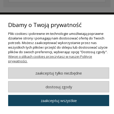
ZAPISZ SIĘ DO NASZEGO NEWSLETTERA
Dbamy o Twoją prywatność
ZAPISZ SIĘ
Pliki cookies i pokrewne im technologie umożliwiają poprawne
działanie strony i pomagają nam dostosować ofertę do Twoich
potrzeb. Możesz zaakceptować wykorzystanie przez nas
ZAKUPY
wszystkich tych plików i przejść do sklepu lub dostosować użycie
plików do swoich preferencji, wybierając opcję "Dostosuj zgody".
POMOC
Więcej o plikach cookies przeczytasz w naszej Polityce
prywatności.
MOJE KONTO
zaakceptuj tylko niezbędne
INFORMACJE
dostosuj zgody
© MAXSOTE 2026.
Wszystkie prawa zastrzeżone.
zaakceptuj wszystkie
pokaż pełną wersję strony