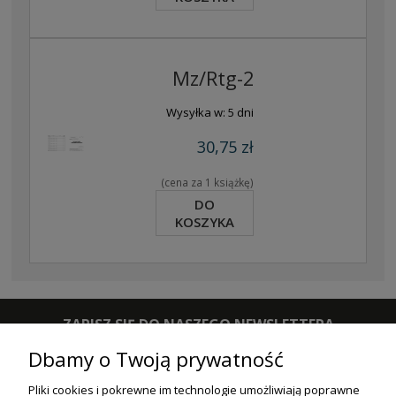
Mz/Rtg-2
Wysyłka w:
5 dni
30,75 zł
(cena za 1 książkę)
DO
KOSZYKA
ZAPISZ SIĘ DO NASZEGO NEWSLETTERA
Dbamy o Twoją prywatność
ZAPISZ SIĘ
Pliki cookies i pokrewne im technologie umożliwiają poprawne